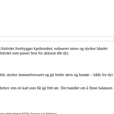
Aktivitet forebygger kjedsomhet, reduserer stress og styrker båndet
tivitet som passer best for akkurat ditt dyr.
stabil, styrker immunforsvaret og gir bedre søvn og humør – både for dyr
 behov enn en katt som får gå fritt ute. Det handler om å finne balansen
som stimulerer både kropp og hjerne: