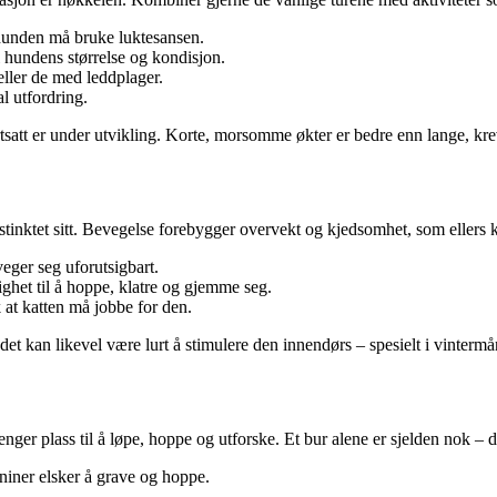
t hunden må bruke luktesansen.
til hundens størrelse og kondisjon.
ller de med leddplager.
l utfordring.
tsatt er under utvikling. Korte, morsomme økter er bedre enn lange, kre
instinktet sitt. Bevegelse forebygger overvekt og kjedsomhet, som ellers k
veger seg uforutsigbart.
lighet til å hoppe, klatre og gjemme seg.
k at katten må jobbe for den.
 det kan likevel være lurt å stimulere den innendørs – spesielt i vinterm
ger plass til å løpe, hoppe og utforske. Et bur alene er sjelden nok – de
niner elsker å grave og hoppe.
.