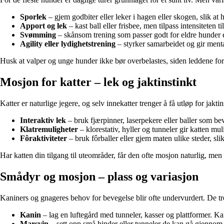
Sporlek
– gjem godbiter eller leker i hagen eller skogen, slik a
Apport og lek
– kast ball eller frisbee, men tilpass intensiteten 
Svømming
– skånsom trening som passer godt for eldre hunder e
Agility eller lydighetstrening
– styrker samarbeidet og gir menta
Husk at valper og unge hunder ikke bør overbelastes, siden leddene for
Mosjon for katter – lek og jaktinstinkt
Katter er naturlige jegere, og selv innekatter trenger å få utløp for jakt
Interaktiv lek
– bruk fjærpinner, laserpekere eller baller som be
Klatremuligheter
– klorestativ, hyller og tunneler gir katten mu
Fôraktiviteter
– bruk fôrballer eller gjem maten ulike steder, sli
Har katten din tilgang til uteområder, får den ofte mosjon naturlig, men
Smådyr og mosjon – plass og variasjon
Kaniners og gnageres behov for bevegelse blir ofte undervurdert. De tren
Kanin
– lag en luftegård med tunneler, kasser og plattformer. Ka
Marsvin
– sett opp små hinder eller tunneler de kan gå gjennom