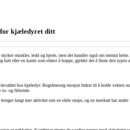
for kjæledyret ditt
tyrker muskler, ledd og hjerte, men det handler også om mental helse. 
 katt eller en kanin som elsker å hoppe, gjelder det å finne den typen ak
livskvalitet hos kjæledyr. Regelmessig mosjon bidrar til å holde vekten 
e to- og firbeinte.
 trenger langt mer aktivitet enn en eldre mops, og en innekatt har andre
ariasjon er nøkkelen. Kombiner gjerne de vanlige turene med aktiviteter 