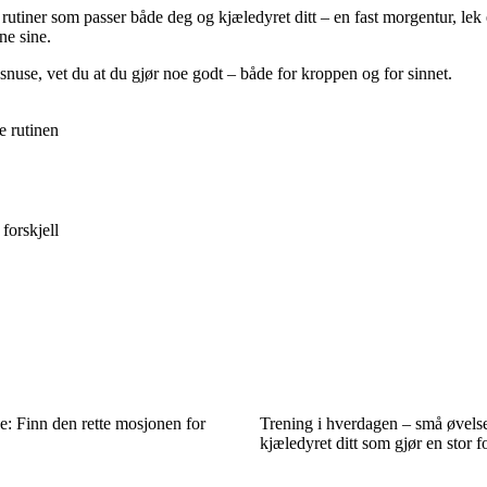
utiner som passer både deg og kjæledyret ditt – en fast morgentur, lek 
ne sine.
r snuse, vet du at du gjør noe godt – både for kroppen og for sinnet.
e rutinen
forskjell
se: Finn den rette mosjonen for
Trening i hverdagen – små øvels
kjæledyret ditt som gjør en stor fo