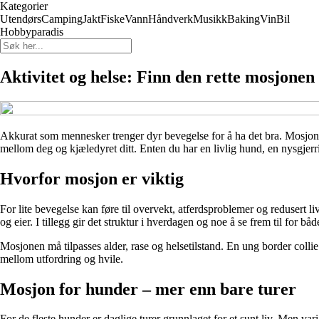
Kategorier
Utendørs
Camping
Jakt
Fiske
Vann
Håndverk
Musikk
Baking
Vin
Bil
Hobbyparadis
Aktivitet og helse: Finn den rette mosjonen 
Akkurat som mennesker trenger dyr bevegelse for å ha det bra. Mosjon s
mellom deg og kjæledyret ditt. Enten du har en livlig hund, en nysgjerrig
Hvorfor mosjon er viktig
For lite bevegelse kan føre til overvekt, atferdsproblemer og redusert 
og eier. I tillegg gir det struktur i hverdagen og noe å se frem til for båd
Mosjonen må tilpasses alder, rase og helsetilstand. En ung border collie
mellom utfordring og hvile.
Mosjon for hunder – mer enn bare turer
For de fleste hunder er daglige turer grunnlaget for et sunt liv. Men v