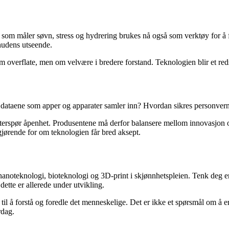
som måler søvn, stress og hydrering brukes nå også som verktøy for å f
 hudens utseende.
 overflate, men om velvære i bredere forstand. Teknologien blir et reds
 dataene som apper og apparater samler inn? Hvordan sikres personvern 
tterspør åpenhet. Produsentene må derfor balansere mellom innovasjon o
vgjørende for om teknologien får bred aksept.
e nanoteknologi, bioteknologi og 3D-print i skjønnhetspleien. Tenk deg
dette er allerede under utvikling.
 å forstå og foredle det menneskelige. Det er ikke et spørsmål om å erst
rdag.