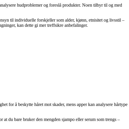
å analysere hudproblemer og foreslå produkter. Noen tilbyr til og med
n til individuelle forskjeller som alder, kjønn, etnisitet og livsstil –
gninger, kan dette gi mer treffsikre anbefalinger.
tighet for å beskytte håret mot skader, mens apper kan analysere hårtype
e for at du bare bruker den mengden sjampo eller serum som trengs –