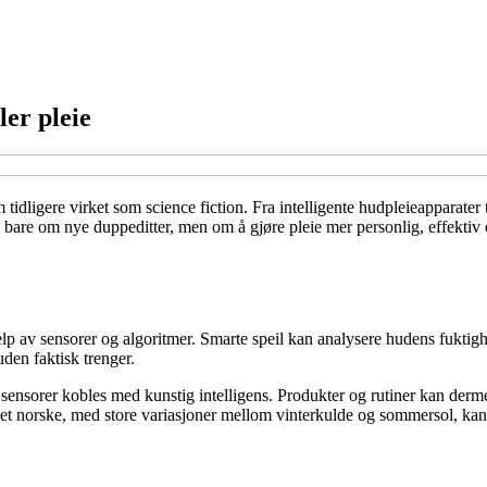
ler pleie
dligere virket som science fiction. Fra intelligente hudpleieapparater ti
bare om nye duppeditter, men om å gjøre pleie mer personlig, effektiv
lp av sensorer og algoritmer. Smarte speil kan analysere hudens fuktigh
huden faktisk trenger.
sensorer kobles med kunstig intelligens. Produkter og rutiner kan derme
 det norske, med store variasjoner mellom vinterkulde og sommersol, kan 