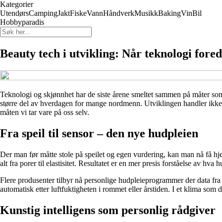
Kategorier
Utendørs
Camping
Jakt
Fiske
Vann
Håndverk
Musikk
Baking
Vin
Bil
Hobbyparadis
Beauty tech i utvikling: Når teknologi fored
Teknologi og skjønnhet har de siste årene smeltet sammen på måter som ti
større del av hverdagen for mange nordmenn. Utviklingen handler ikke 
måten vi tar vare på oss selv.
Fra speil til sensor – den nye hudpleien
Der man før måtte stole på speilet og egen vurdering, kan man nå få hje
alt fra porer til elastisitet. Resultatet er en mer presis forståelse av hva 
Flere produsenter tilbyr nå personlige hudpleieprogrammer der data fra 
automatisk etter luftfuktigheten i rommet eller årstiden. I et klima som
Kunstig intelligens som personlig rådgiver