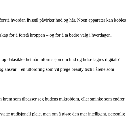
orstå hvordan livsstil påvirker hud og hår. Noen apparater kan kobles
kap for å forstå kroppen – og for å ta bedre valg i hverdagen.
og datasikkerhet når informasjon om hud og helse lagres digitalt?
g ansvar – en utfordring som vil prege beauty tech i årene som
 en krem som tilpasser seg hudens mikrobiom, eller sminke som endrer
atte tradisjonell pleie, men om å gjøre den mer intelligent, personlig