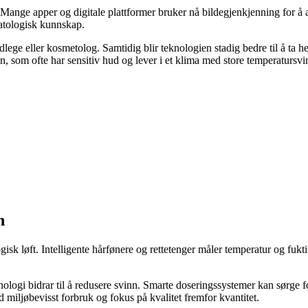
en. Mange apper og digitale plattformer bruker nå bildegjenkjenning for 
matologisk kunnskap.
ge eller kosmetolog. Samtidig blir teknologien stadig bedre til å ta hensy
, som ofte har sensitiv hud og lever i et klima med store temperatursvin
n
gisk løft. Intelligente hårfønere og rettetenger måler temperatur og fuk
eknologi bidrar til å redusere svinn. Smarte doseringssystemer kan sørg
 miljøbevisst forbruk og fokus på kvalitet fremfor kvantitet.