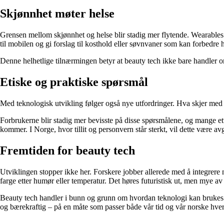
Skjønnhet møter helse
Grensen mellom skjønnhet og helse blir stadig mer flytende. Wearables 
til mobilen og gi forslag til kosthold eller søvnvaner som kan forbedre
Denne helhetlige tilnærmingen betyr at beauty tech ikke bare handler om
Etiske og praktiske spørsmål
Med teknologisk utvikling følger også nye utfordringer. Hva skjer med
Forbrukerne blir stadig mer bevisste på disse spørsmålene, og mange e
kommer. I Norge, hvor tillit og personvern står sterkt, vil dette være a
Fremtiden for beauty tech
Utviklingen stopper ikke her. Forskere jobber allerede med å integrer
farge etter humør eller temperatur. Det høres futuristisk ut, men mye av 
Beauty tech handler i bunn og grunn om hvordan teknologi kan brukes til
og bærekraftig – på en måte som passer både vår tid og vår norske hve