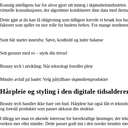
Kunstig intelligens har for alvor gjort sitt inntog i skjønnhetsindustri
virtuelle konsultasjoner, der algoritmer kombinerer dine data med der
Dette gjør at du kan få rådgivning som tidligere krevde et besøk hos hudle
faktorer som spiller en stor rolle for hudens behov. For mange nordmenn
Sunt hår starter innenfra: Søvn, kosthold og indre balanse
Sett grenser med ro – styrk din trivsel
Beauty tech i utvikling: Når teknologi foredler pleie
Mindre avfall på badet: Velg påfyllbare skjønnhetsprodukter
Hårpleie og styling i den digitale tidsaldere
Beauty tech handler ikke bare om hud. Hårpleie har også fått et teknolo
og foreslå produkter som passer akkurat din struktur.
I tillegg ser man en økende interesse for bærekraftige løsninger, der t
verken mer eller mindre. Dette passer godt inn i den norske trenden med