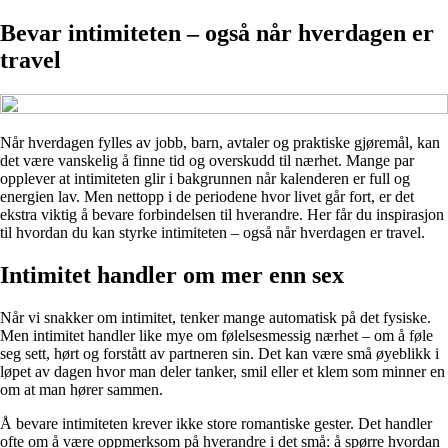
Bevar intimiteten – også når hverdagen er
travel
Når hverdagen fylles av jobb, barn, avtaler og praktiske gjøremål, kan
det være vanskelig å finne tid og overskudd til nærhet. Mange par
opplever at intimiteten glir i bakgrunnen når kalenderen er full og
energien lav. Men nettopp i de periodene hvor livet går fort, er det
ekstra viktig å bevare forbindelsen til hverandre. Her får du inspirasjon
til hvordan du kan styrke intimiteten – også når hverdagen er travel.
Intimitet handler om mer enn sex
Når vi snakker om intimitet, tenker mange automatisk på det fysiske.
Men intimitet handler like mye om følelsesmessig nærhet – om å føle
seg sett, hørt og forstått av partneren sin. Det kan være små øyeblikk i
løpet av dagen hvor man deler tanker, smil eller et klem som minner en
om at man hører sammen.
Å bevare intimiteten krever ikke store romantiske gester. Det handler
ofte om å være oppmerksom på hverandre i det små: å spørre hvordan