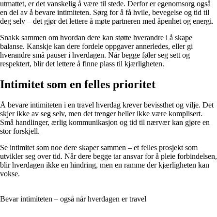
utmattet, er det vanskelig å være til stede. Derfor er egenomsorg også
en del av å bevare intimiteten. Sørg for å få hvile, bevegelse og tid til
deg selv – det gjør det lettere å møte partneren med åpenhet og energi.
Snakk sammen om hvordan dere kan støtte hverandre i å skape
balanse. Kanskje kan dere fordele oppgaver annerledes, eller gi
hverandre små pauser i hverdagen. Når begge føler seg sett og
respektert, blir det lettere å finne plass til kjærligheten.
Intimitet som en felles prioritet
Å bevare intimiteten i en travel hverdag krever bevissthet og vilje. Det
skjer ikke av seg selv, men det trenger heller ikke være komplisert.
Små handlinger, ærlig kommunikasjon og tid til nærvær kan gjøre en
stor forskjell.
Se intimitet som noe dere skaper sammen – et felles prosjekt som
utvikler seg over tid. Når dere begge tar ansvar for å pleie forbindelsen,
blir hverdagen ikke en hindring, men en ramme der kjærligheten kan
vokse.
Bevar intimiteten – også når hverdagen er travel