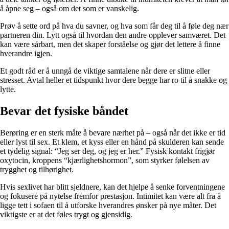
å åpne seg – også om det som er vanskelig.
Prøv å sette ord på hva du savner, og hva som får deg til å føle deg nær
partneren din. Lytt også til hvordan den andre opplever samværet. Det
kan være sårbart, men det skaper forståelse og gjør det lettere å finne
hverandre igjen.
Et godt råd er å unngå de viktige samtalene når dere er slitne eller
stresset. Avtal heller et tidspunkt hvor dere begge har ro til å snakke og
lytte.
Bevar det fysiske båndet
Berøring er en sterk måte å bevare nærhet på – også når det ikke er tid
eller lyst til sex. Et klem, et kyss eller en hånd på skulderen kan sende
et tydelig signal: “Jeg ser deg, og jeg er her.” Fysisk kontakt frigjør
oxytocin, kroppens “kjærlighetshormon”, som styrker følelsen av
trygghet og tilhørighet.
Hvis sexlivet har blitt sjeldnere, kan det hjelpe å senke forventningene
og fokusere på nytelse fremfor prestasjon. Intimitet kan være alt fra å
ligge tett i sofaen til å utforske hverandres ønsker på nye måter. Det
viktigste er at det føles trygt og gjensidig.