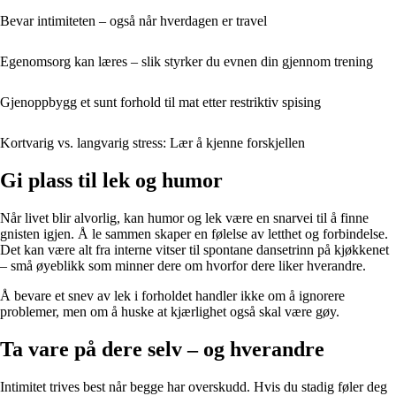
Bevar intimiteten – også når hverdagen er travel
Egenomsorg kan læres – slik styrker du evnen din gjennom trening
Gjenoppbygg et sunt forhold til mat etter restriktiv spising
Kortvarig vs. langvarig stress: Lær å kjenne forskjellen
Gi plass til lek og humor
Når livet blir alvorlig, kan humor og lek være en snarvei til å finne
gnisten igjen. Å le sammen skaper en følelse av letthet og forbindelse.
Det kan være alt fra interne vitser til spontane dansetrinn på kjøkkenet
– små øyeblikk som minner dere om hvorfor dere liker hverandre.
Å bevare et snev av lek i forholdet handler ikke om å ignorere
problemer, men om å huske at kjærlighet også skal være gøy.
Ta vare på dere selv – og hverandre
Intimitet trives best når begge har overskudd. Hvis du stadig føler deg