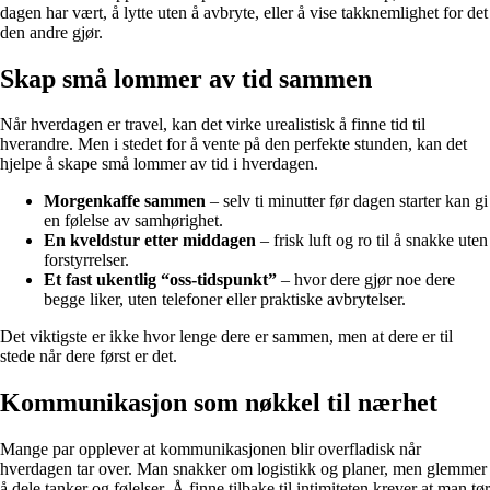
dagen har vært, å lytte uten å avbryte, eller å vise takknemlighet for det
den andre gjør.
Skap små lommer av tid sammen
Når hverdagen er travel, kan det virke urealistisk å finne tid til
hverandre. Men i stedet for å vente på den perfekte stunden, kan det
hjelpe å skape små lommer av tid i hverdagen.
Morgenkaffe sammen
– selv ti minutter før dagen starter kan gi
en følelse av samhørighet.
En kveldstur etter middagen
– frisk luft og ro til å snakke uten
forstyrrelser.
Et fast ukentlig “oss-tidspunkt”
– hvor dere gjør noe dere
begge liker, uten telefoner eller praktiske avbrytelser.
Det viktigste er ikke hvor lenge dere er sammen, men at dere er til
stede når dere først er det.
Kommunikasjon som nøkkel til nærhet
Mange par opplever at kommunikasjonen blir overfladisk når
hverdagen tar over. Man snakker om logistikk og planer, men glemmer
å dele tanker og følelser. Å finne tilbake til intimiteten krever at man tør