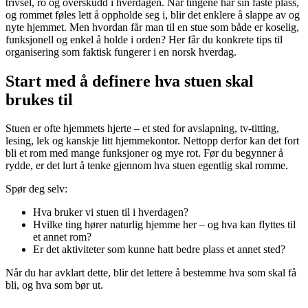
trivsel, ro og overskudd i hverdagen. Når tingene har sin faste plass,
og rommet føles lett å oppholde seg i, blir det enklere å slappe av og
nyte hjemmet. Men hvordan får man til en stue som både er koselig,
funksjonell og enkel å holde i orden? Her får du konkrete tips til
organisering som faktisk fungerer i en norsk hverdag.
Start med å definere hva stuen skal
brukes til
Stuen er ofte hjemmets hjerte – et sted for avslapning, tv-titting,
lesing, lek og kanskje litt hjemmekontor. Nettopp derfor kan det fort
bli et rom med mange funksjoner og mye rot. Før du begynner å
rydde, er det lurt å tenke gjennom hva stuen egentlig skal romme.
Spør deg selv:
Hva bruker vi stuen til i hverdagen?
Hvilke ting hører naturlig hjemme her – og hva kan flyttes til
et annet rom?
Er det aktiviteter som kunne hatt bedre plass et annet sted?
Når du har avklart dette, blir det lettere å bestemme hva som skal få
bli, og hva som bør ut.