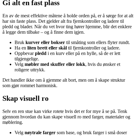
Gi alt en fast plass
En av de mest effektive måtene å holde orden på, er å sørge for at alt
har sin faste plass. Det gjelder alt fra fjernkontroller og ladere til
pledd og blader. Når du vet hvor ting hører hjemme, blir det enklere
å legge dem tilbake – og å finne dem igjen.
Bruk
kurver eller bokser
til småting som ellers flyter rundt.
Ha en
liten brett eller skål
til fjernkontroller og ladere.
Oppbevar
pledd
i en kurv eller på en hylle, så de er lett
tilgjengelige.
Velg
møbler med skuffer eller lokk
, hvis du ønsker et
roligere uttrykk.
Det handler ikke om å gjemme alt bort, men om å skape struktur
som gjør rommet harmonisk.
Skap visuell ro
Selv en ren stue kan virke rotete hvis det er for mye å se på. Tenk
gjennom hvordan du kan skape visuell ro med farger, materialer og
møblering.
Velg
nøytrale farger
som base, og bruk farger i små doser