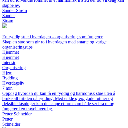
kan du forvandle rommet til et harmonisk fristed der du virkelig kan
slappe av.
Sander Strøm
Sander
Strøm
En ryddig stue i hverdagen – organisering som fungerer
Skap en stue som gir ro i hverdagen med smarte og varige
organiseringstips
Hjemmet
Hjemmet
Interiør
Organisering
Hjem
Rydding
Hverdagsliv
7 min
Oppdag hvordan du kan få en ryddig og harmonisk stue uten å
bruke all fritiden på rydding. Med enkle grep, gode rutiner og
fleksible løsninger kan du skape et rom som både ser bra ut og
fungerer i en travel hverdag.
Petter Schneider
Petter
Schneider