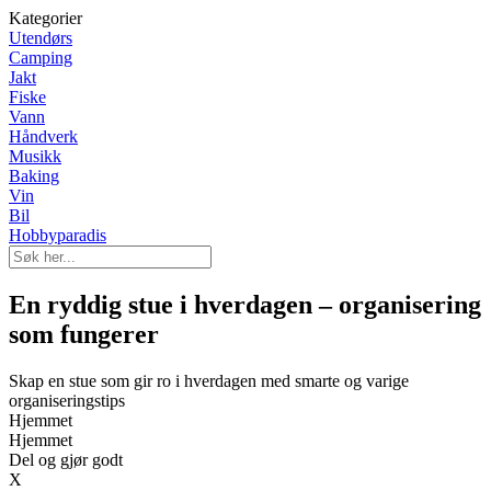
Kategorier
Utendørs
Camping
Jakt
Fiske
Vann
Håndverk
Musikk
Baking
Vin
Bil
Hobbyparadis
En ryddig stue i hverdagen – organisering
som fungerer
Skap en stue som gir ro i hverdagen med smarte og varige
organiseringstips
Hjemmet
Hjemmet
Del og gjør godt
X