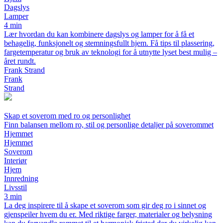
Dagslys
Lamper
4 min
Lær hvordan du kan kombinere dagslys og lamper for å få et
behagelig, funksjonelt og stemningsfullt hjem. Få tips til plassering,
fargetemperatur og bruk av teknologi for å utnytte lyset best mulig –
året rundt.
Frank Strand
Frank
Strand
Skap et soverom med ro og personlighet
Finn balansen mellom ro, stil og personlige detaljer på soverommet
Hjemmet
Hjemmet
Soverom
Interiør
Hjem
Innredning
Livsstil
3 min
La deg inspirere til å skape et soverom som gir deg ro i sinnet og
gjenspeiler hvem du er. Med riktige farger, materialer og belysning