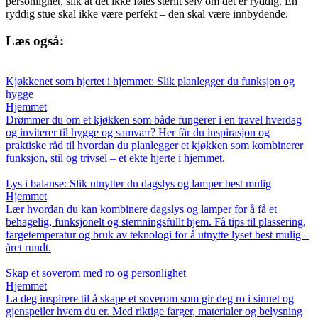
personlighet, slik at det ikke føles sterilt selv om det er ryddig. En
ryddig stue skal ikke være perfekt – den skal være innbydende.
Læs også:
Kjøkkenet som hjertet i hjemmet: Slik planlegger du funksjon og
hygge
Hjemmet
Drømmer du om et kjøkken som både fungerer i en travel hverdag
og inviterer til hygge og samvær? Her får du inspirasjon og
praktiske råd til hvordan du planlegger et kjøkken som kombinerer
funksjon, stil og trivsel – et ekte hjerte i hjemmet.
Lys i balanse: Slik utnytter du dagslys og lamper best mulig
Hjemmet
Lær hvordan du kan kombinere dagslys og lamper for å få et
behagelig, funksjonelt og stemningsfullt hjem. Få tips til plassering,
fargetemperatur og bruk av teknologi for å utnytte lyset best mulig –
året rundt.
Skap et soverom med ro og personlighet
Hjemmet
La deg inspirere til å skape et soverom som gir deg ro i sinnet og
gjenspeiler hvem du er. Med riktige farger, materialer og belysning