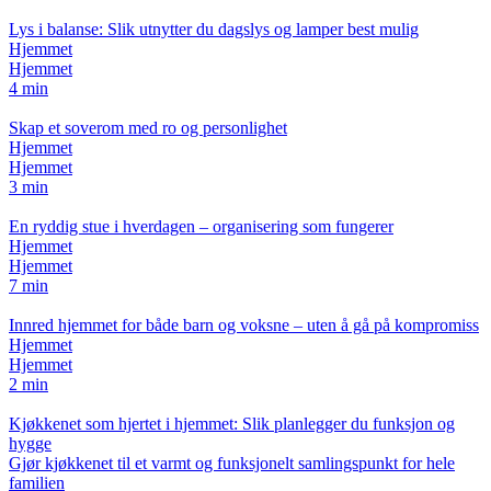
Lys i balanse: Slik utnytter du dagslys og lamper best mulig
Hjemmet
Hjemmet
4 min
Skap et soverom med ro og personlighet
Hjemmet
Hjemmet
3 min
En ryddig stue i hverdagen – organisering som fungerer
Hjemmet
Hjemmet
7 min
Innred hjemmet for både barn og voksne – uten å gå på kompromiss
Hjemmet
Hjemmet
2 min
Kjøkkenet som hjertet i hjemmet: Slik planlegger du funksjon og
hygge
Gjør kjøkkenet til et varmt og funksjonelt samlingspunkt for hele
familien