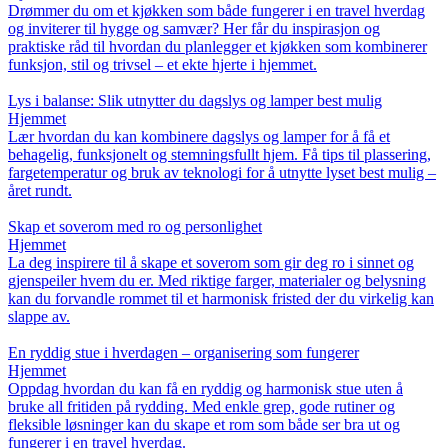
Drømmer du om et kjøkken som både fungerer i en travel hverdag
og inviterer til hygge og samvær? Her får du inspirasjon og
praktiske råd til hvordan du planlegger et kjøkken som kombinerer
funksjon, stil og trivsel – et ekte hjerte i hjemmet.
Lys i balanse: Slik utnytter du dagslys og lamper best mulig
Hjemmet
Lær hvordan du kan kombinere dagslys og lamper for å få et
behagelig, funksjonelt og stemningsfullt hjem. Få tips til plassering,
fargetemperatur og bruk av teknologi for å utnytte lyset best mulig –
året rundt.
Skap et soverom med ro og personlighet
Hjemmet
La deg inspirere til å skape et soverom som gir deg ro i sinnet og
gjenspeiler hvem du er. Med riktige farger, materialer og belysning
kan du forvandle rommet til et harmonisk fristed der du virkelig kan
slappe av.
En ryddig stue i hverdagen – organisering som fungerer
Hjemmet
Oppdag hvordan du kan få en ryddig og harmonisk stue uten å
bruke all fritiden på rydding. Med enkle grep, gode rutiner og
fleksible løsninger kan du skape et rom som både ser bra ut og
fungerer i en travel hverdag.