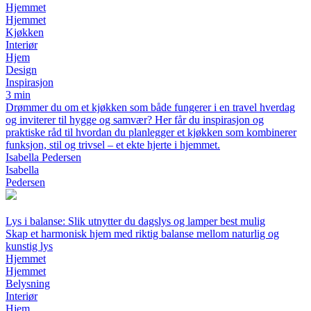
Hjemmet
Hjemmet
Kjøkken
Interiør
Hjem
Design
Inspirasjon
3 min
Drømmer du om et kjøkken som både fungerer i en travel hverdag
og inviterer til hygge og samvær? Her får du inspirasjon og
praktiske råd til hvordan du planlegger et kjøkken som kombinerer
funksjon, stil og trivsel – et ekte hjerte i hjemmet.
Isabella Pedersen
Isabella
Pedersen
Lys i balanse: Slik utnytter du dagslys og lamper best mulig
Skap et harmonisk hjem med riktig balanse mellom naturlig og
kunstig lys
Hjemmet
Hjemmet
Belysning
Interiør
Hjem