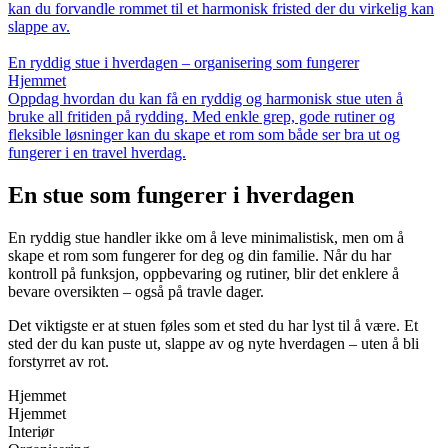
kan du forvandle rommet til et harmonisk fristed der du virkelig kan
slappe av.
En ryddig stue i hverdagen – organisering som fungerer
Hjemmet
Oppdag hvordan du kan få en ryddig og harmonisk stue uten å
bruke all fritiden på rydding. Med enkle grep, gode rutiner og
fleksible løsninger kan du skape et rom som både ser bra ut og
fungerer i en travel hverdag.
En stue som fungerer i hverdagen
En ryddig stue handler ikke om å leve minimalistisk, men om å
skape et rom som fungerer for deg og din familie. Når du har
kontroll på funksjon, oppbevaring og rutiner, blir det enklere å
bevare oversikten – også på travle dager.
Det viktigste er at stuen føles som et sted du har lyst til å være. Et
sted der du kan puste ut, slappe av og nyte hverdagen – uten å bli
forstyrret av rot.
Hjemmet
Hjemmet
Interiør