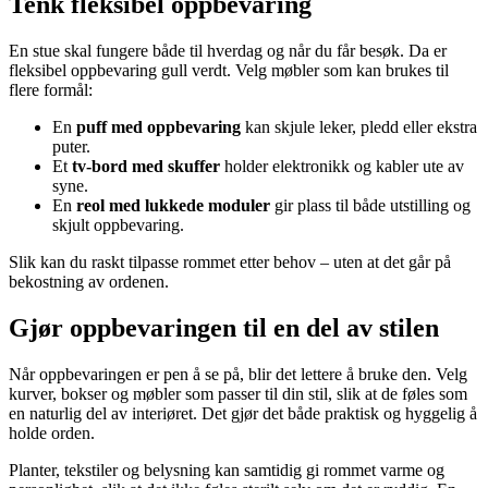
Tenk fleksibel oppbevaring
En stue skal fungere både til hverdag og når du får besøk. Da er
fleksibel oppbevaring gull verdt. Velg møbler som kan brukes til
flere formål:
En
puff med oppbevaring
kan skjule leker, pledd eller ekstra
puter.
Et
tv-bord med skuffer
holder elektronikk og kabler ute av
syne.
En
reol med lukkede moduler
gir plass til både utstilling og
skjult oppbevaring.
Slik kan du raskt tilpasse rommet etter behov – uten at det går på
bekostning av ordenen.
Gjør oppbevaringen til en del av stilen
Når oppbevaringen er pen å se på, blir det lettere å bruke den. Velg
kurver, bokser og møbler som passer til din stil, slik at de føles som
en naturlig del av interiøret. Det gjør det både praktisk og hyggelig å
holde orden.
Planter, tekstiler og belysning kan samtidig gi rommet varme og