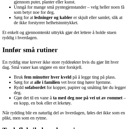
gjennom puter, planter eller kunst.
Unngå for mange små pyntegjenstander – velg heller noen få
som betyr noe for deg.
Sørg for at
ledninger og kabler
er skjult eller samlet, slik at
de ikke forstyrrer helhetsinntrykket.
Et enkelt og gjennomtenkt uttrykk gjør det lettere å holde stuen
ryddig i hverdagen.
Innfør små rutiner
En ryddig stue krever ikke store ryddeøkter hvis du gjør litt hver
dag. Små vaner kan utgjøre en stor forskjell.
Bruk
fem minutter hver kveld
på å legge ting på plass.
Sørg for at
alle i familien
vet hvor ting hører hjemme.
Rydd
sofabor­det
for kopper, papirer og småting før du legger
deg.
Gjør det til en vane å
ta med deg noe på vei ut av rommet
–
en kopp, en bok eller et leketøy.
Når rydding blir en naturlig del av hverdagen, føles det ikke som en
plikt, men som en rytme.