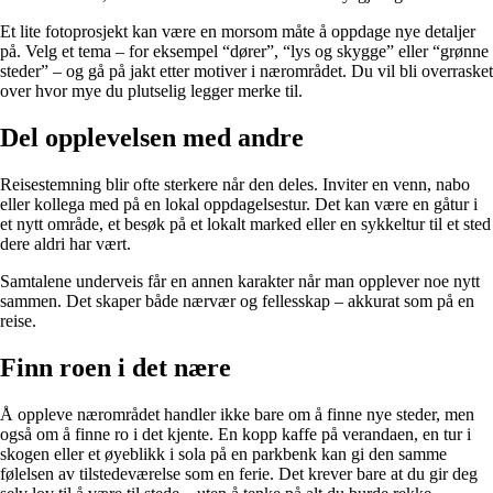
Et lite fotoprosjekt kan være en morsom måte å oppdage nye detaljer
på. Velg et tema – for eksempel “dører”, “lys og skygge” eller “grønne
steder” – og gå på jakt etter motiver i nærområdet. Du vil bli overrasket
over hvor mye du plutselig legger merke til.
Del opplevelsen med andre
Reisestemning blir ofte sterkere når den deles. Inviter en venn, nabo
eller kollega med på en lokal oppdagelsestur. Det kan være en gåtur i
et nytt område, et besøk på et lokalt marked eller en sykkeltur til et sted
dere aldri har vært.
Samtalene underveis får en annen karakter når man opplever noe nytt
sammen. Det skaper både nærvær og fellesskap – akkurat som på en
reise.
Finn roen i det nære
Å oppleve nærområdet handler ikke bare om å finne nye steder, men
også om å finne ro i det kjente. En kopp kaffe på verandaen, en tur i
skogen eller et øyeblikk i sola på en parkbenk kan gi den samme
følelsen av tilstedeværelse som en ferie. Det krever bare at du gir deg