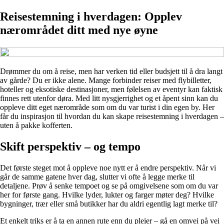
Reisestemning i hverdagen: Opplev
nærområdet ditt med nye øyne
Drømmer du om å reise, men har verken tid eller budsjett til å dra langt
av gårde? Du er ikke alene. Mange forbinder reiser med flybilletter,
hoteller og eksotiske destinasjoner, men følelsen av eventyr kan faktisk
finnes rett utenfor døra. Med litt nysgjerrighet og et åpent sinn kan du
oppleve ditt eget nærområde som om du var turist i din egen by. Her
får du inspirasjon til hvordan du kan skape reisestemning i hverdagen –
uten å pakke kofferten.
Skift perspektiv – og tempo
Det første steget mot å oppleve noe nytt er å endre perspektiv. Når vi
går de samme gatene hver dag, slutter vi ofte å legge merke til
detaljene. Prøv å senke tempoet og se på omgivelsene som om du var
her for første gang. Hvilke lyder, lukter og farger møter deg? Hvilke
bygninger, trær eller små butikker har du aldri egentlig lagt merke til?
Et enkelt triks er å ta en annen rute enn du pleier – gå en omvei på vei