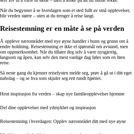
selv lov til å være til stede – uten å tenke på alt du burde rekke.
Når du begynner å se hverdagen som et sted fullt av små opplevelser,
blir verden større – uten at du trenger å reise langt.
Reisestemning er en måte å se på verden
Å oppleve nærområdet med nye øyne handler i bunn og grunn om å
endre holdning. Reisestemning er ikke et spørsmål om avstand, men
om oppmerksomhet. Når du tillater deg selv å være nysgjerrig,
langsom og åpen, kan selv den mest vanlige dag føles som en liten
reise.
Så neste gang du kjenner reiselysten melde seg, prøv å gå ut i ditt eget
nabolag – og se hva som skjuler seg rett rundt hjørnet.
Hent inspirasjon fra verden – skap nye familieopplevelser hjemme
Del dine opplevelser med ydmykhet og inspirasjon
Reisestemning i hverdagen: Opplev nærområdet ditt med nye øyne