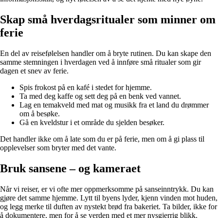
Skap små hverdagsritualer som minner om
ferie
En del av reisefølelsen handler om å bryte rutinen. Du kan skape den
samme stemningen i hverdagen ved å innføre små ritualer som gir
dagen et snev av ferie.
Spis frokost på en kafé i stedet for hjemme.
Ta med deg kaffe og sett deg på en benk ved vannet.
Lag en temakveld med mat og musikk fra et land du drømmer
om å besøke.
Gå en kveldstur i et område du sjelden besøker.
Det handler ikke om å late som du er på ferie, men om å gi plass til
opplevelser som bryter med det vante.
Bruk sansene – og kameraet
Når vi reiser, er vi ofte mer oppmerksomme på sanseinntrykk. Du kan
gjøre det samme hjemme. Lytt til byens lyder, kjenn vinden mot huden,
og legg merke til duften av nystekt brød fra bakeriet. Ta bilder, ikke for
å dokumentere, men for å se verden med et mer nysgjerrig blikk.