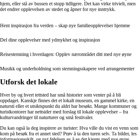
hjem, eller stå av bussen et stopp tidligere. Det kan virke trivielt, men
det endrer opplevelsen av stedet og åpner for nye inntrykk.
Hent inspirasjon fra verden – skap nye familieopplevelser hjemme
Del dine opplevelser med ydmykhet og inspirasjon
Reisestemning i hverdagen: Opplev nærområdet ditt med nye øyne
Musikk og underholdning som stemningsskapere ved arrangementer
Utforsk det lokale
Hver by og hvert tettsted har små historier som venter på å bli
oppdaget. Kanskje finnes det et lokalt museum, en gammel kirke, en
natursti eller et utsiktspunkt du aldri har besøkt. Mange kommuner og
turistkontorer har nettsider med forslag til lokale opplevelser – fra
kulturvandringer til naturturer og små festivaler.
Du kan også la deg inspirere av turister: Hva ville du vist en venn som
kom på besøk fra et annet sted? Prøv å ta den turen selv. Ta bilder, les
informasjonsskilt, og nyt følelsen av å se det kjente med nye øyne.