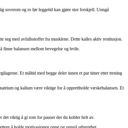
ig soverom og ro før leggetid kan gjøre stor forskjell. Unngå
tte seg med avfallsstoffer fra musklene. Dette kalles aktiv restitusjon.
 å finne balansen mellom bevegelse og hvile.
ilagrene. Et måltid med begge deler innen et par timer etter trening
m natrium og kalium være viktige for å opprettholde væskebalansen. Et
 det viktig å gi rom for pauser der du kobler helt av.
t lettere å holde motivasjonen oppe og unngå utbrenthet.