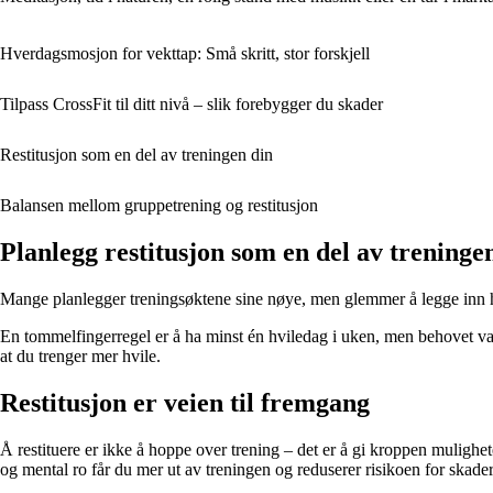
Hverdagsmosjon for vekttap: Små skritt, stor forskjell
Tilpass CrossFit til ditt nivå – slik forebygger du skader
Restitusjon som en del av treningen din
Balansen mellom gruppetrening og restitusjon
Planlegg restitusjon som en del av treninge
Mange planlegger treningsøktene sine nøye, men glemmer å legge inn hvil
En tommelfingerregel er å ha minst én hviledag i uken, men behovet varier
at du trenger mer hvile.
Restitusjon er veien til fremgang
Å restituere er ikke å hoppe over trening – det er å gi kroppen mulighet
og mental ro får du mer ut av treningen og reduserer risikoen for skader