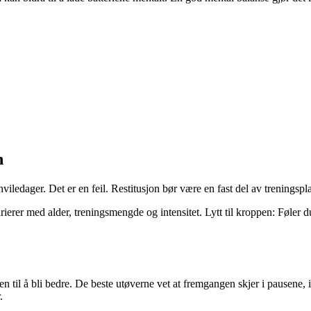
n
edager. Det er en feil. Restitusjon bør være en fast del av treningsplan
er med alder, treningsmengde og intensitet. Lytt til kroppen: Føler du de
en til å bli bedre. De beste utøverne vet at fremgangen skjer i pausene, 
.