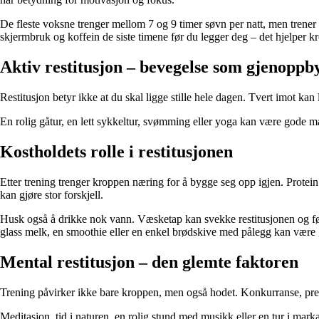
De fleste voksne trenger mellom 7 og 9 timer søvn per natt, men trener 
skjermbruk og koffein de siste timene før du legger deg – det hjelper 
Aktiv restitusjon – bevegelse som gjenoppb
Restitusjon betyr ikke at du skal ligge stille hele dagen. Tvert imot kan 
En rolig gåtur, en lett sykkeltur, svømming eller yoga kan være gode m
Kostholdets rolle i restitusjonen
Etter trening trenger kroppen næring for å bygge seg opp igjen. Protein
kan gjøre stor forskjell.
Husk også å drikke nok vann. Væsketap kan svekke restitusjonen og føre
glass melk, en smoothie eller en enkel brødskive med pålegg kan være go
Mental restitusjon – den glemte faktoren
Trening påvirker ikke bare kroppen, men også hodet. Konkurranse, presta
Meditasjon, tid i naturen, en rolig stund med musikk eller en tur i mark