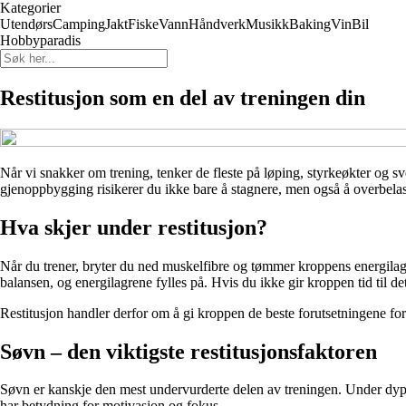
Kategorier
Utendørs
Camping
Jakt
Fiske
Vann
Håndverk
Musikk
Baking
Vin
Bil
Hobbyparadis
Restitusjon som en del av treningen din
Når vi snakker om trening, tenker de fleste på løping, styrkeøkter og sv
gjenoppbygging risikerer du ikke bare å stagnere, men også å overbelaste
Hva skjer under restitusjon?
Når du trener, bryter du ned muskelfibre og tømmer kroppens energilagre
balansen, og energilagrene fylles på. Hvis du ikke gir kroppen tid til d
Restitusjon handler derfor om å gi kroppen de beste forutsetningene for 
Søvn – den viktigste restitusjonsfaktoren
Søvn er kanskje den mest undervurderte delen av treningen. Under dyp
har betydning for motivasjon og fokus.