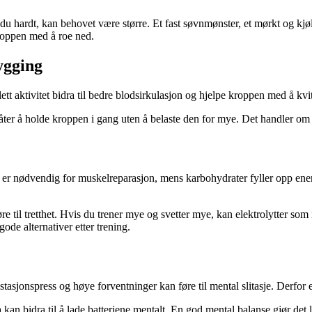
du hardt, kan behovet være større. Et fast søvnmønster, et mørkt og kjøl
kroppen med å roe ned.
ygging
lett aktivitet bidra til bedre blodsirkulasjon og hjelpe kroppen med å kvi
åter å holde kroppen i gang uten å belaste den for mye. Det handler om
 er nødvendig for muskelreparasjon, mens karbohydrater fyller opp energ
 til tretthet. Hvis du trener mye og svetter mye, kan elektrolytter so
de alternativer etter trening.
sjonspress og høye forventninger kan føre til mental slitasje. Derfor er
a kan bidra til å lade batteriene mentalt. En god mental balanse gjør de