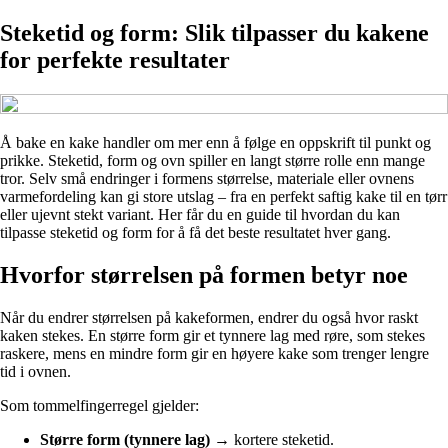
Steketid og form: Slik tilpasser du kakene
for perfekte resultater
Å bake en kake handler om mer enn å følge en oppskrift til punkt og
prikke. Steketid, form og ovn spiller en langt større rolle enn mange
tror. Selv små endringer i formens størrelse, materiale eller ovnens
varmefordeling kan gi store utslag – fra en perfekt saftig kake til en tørr
eller ujevnt stekt variant. Her får du en guide til hvordan du kan
tilpasse steketid og form for å få det beste resultatet hver gang.
Hvorfor størrelsen på formen betyr noe
Når du endrer størrelsen på kakeformen, endrer du også hvor raskt
kaken stekes. En større form gir et tynnere lag med røre, som stekes
raskere, mens en mindre form gir en høyere kake som trenger lengre
tid i ovnen.
Som tommelfingerregel gjelder:
Større form (tynnere lag)
→ kortere steketid.