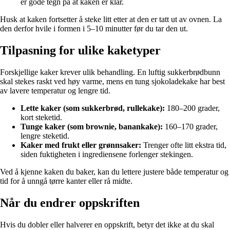
er gode tegn på at kaken er klar.
Husk at kaken fortsetter å steke litt etter at den er tatt ut av ovnen. La
den derfor hvile i formen i 5–10 minutter før du tar den ut.
Tilpasning for ulike kaketyper
Forskjellige kaker krever ulik behandling. En luftig sukkerbrødbunn
skal stekes raskt ved høy varme, mens en tung sjokoladekake har best
av lavere temperatur og lengre tid.
Lette kaker (som sukkerbrød, rullekake):
180–200 grader,
kort steketid.
Tunge kaker (som brownie, banankake):
160–170 grader,
lengre steketid.
Kaker med frukt eller grønnsaker:
Trenger ofte litt ekstra tid,
siden fuktigheten i ingrediensene forlenger stekingen.
Ved å kjenne kaken du baker, kan du lettere justere både temperatur og
tid for å unngå tørre kanter eller rå midte.
Når du endrer oppskriften
Hvis du dobler eller halverer en oppskrift, betyr det ikke at du skal