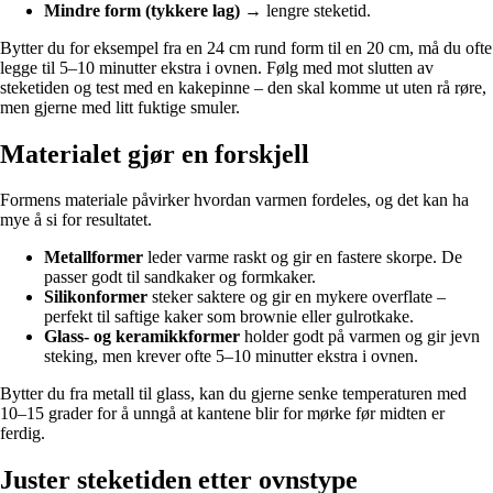
Mindre form (tykkere lag)
→ lengre steketid.
Bytter du for eksempel fra en 24 cm rund form til en 20 cm, må du ofte
legge til 5–10 minutter ekstra i ovnen. Følg med mot slutten av
steketiden og test med en kakepinne – den skal komme ut uten rå røre,
men gjerne med litt fuktige smuler.
Materialet gjør en forskjell
Formens materiale påvirker hvordan varmen fordeles, og det kan ha
mye å si for resultatet.
Metallformer
leder varme raskt og gir en fastere skorpe. De
passer godt til sandkaker og formkaker.
Silikonformer
steker saktere og gir en mykere overflate –
perfekt til saftige kaker som brownie eller gulrotkake.
Glass- og keramikkformer
holder godt på varmen og gir jevn
steking, men krever ofte 5–10 minutter ekstra i ovnen.
Bytter du fra metall til glass, kan du gjerne senke temperaturen med
10–15 grader for å unngå at kantene blir for mørke før midten er
ferdig.
Juster steketiden etter ovnstype