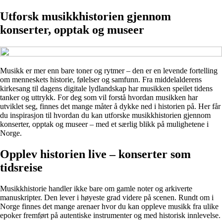
Utforsk musikkhistorien gjennom
konserter, opptak og museer
Musikk er mer enn bare toner og rytmer – den er en levende fortelling
om menneskets historie, følelser og samfunn. Fra middelalderens
kirkesang til dagens digitale lydlandskap har musikken speilet tidens
tanker og uttrykk. For deg som vil forstå hvordan musikken har
utviklet seg, finnes det mange måter å dykke ned i historien på. Her får
du inspirasjon til hvordan du kan utforske musikkhistorien gjennom
konserter, opptak og museer – med et særlig blikk på mulighetene i
Norge.
Opplev historien live – konserter som
tidsreise
Musikkhistorie handler ikke bare om gamle noter og arkiverte
manuskripter. Den lever i høyeste grad videre på scenen. Rundt om i
Norge finnes det mange arenaer hvor du kan oppleve musikk fra ulike
epoker fremført på autentiske instrumenter og med historisk innlevelse.