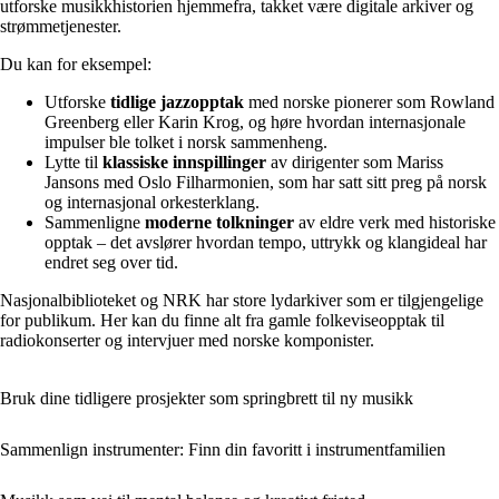
utforske musikkhistorien hjemmefra, takket være digitale arkiver og
strømmetjenester.
Du kan for eksempel:
Utforske
tidlige jazzopptak
med norske pionerer som Rowland
Greenberg eller Karin Krog, og høre hvordan internasjonale
impulser ble tolket i norsk sammenheng.
Lytte til
klassiske innspillinger
av dirigenter som Mariss
Jansons med Oslo Filharmonien, som har satt sitt preg på norsk
og internasjonal orkesterklang.
Sammenligne
moderne tolkninger
av eldre verk med historiske
opptak – det avslører hvordan tempo, uttrykk og klangideal har
endret seg over tid.
Nasjonalbiblioteket og NRK har store lydarkiver som er tilgjengelige
for publikum. Her kan du finne alt fra gamle folkeviseopptak til
radiokonserter og intervjuer med norske komponister.
Bruk dine tidligere prosjekter som springbrett til ny musikk
Sammenlign instrumenter: Finn din favoritt i instrumentfamilien