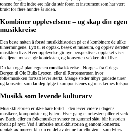
tonene for ditt indre øre når du står foran et instrument som har vært
brukt for flere hundre år siden.
Kombiner opplevelsene – og skap din egen
musikkreise
Den beste måten å forstå musikkhistorien på er å kombinere de ulike
tilnærmingene. Lytt til et opptak, besøk et museum, og opplev deretter
musikken live. Hver opplevelse gir nye perspektiver: opptaket viser
detaljene, museet gir konteksten, og konserten vekker alt til live.
Du kan også planlegge en
musikalsk reise
i Norge – fra Griegs
Bergen til Ole Bulls Lysøen, eller til Rørosmartnan hvor
folkemusikken fortsatt lever sterkt. Mange steder tilbyr guidede turer
og konserter som lar deg følge i komponistenes og musikernes fotspor.
Musikk som levende kulturarv
Musikkhistorien er ikke bare fortid – den lever videre i dagens
musikere, komponister og lyttere. Hver gang et orkester spiller et verk
av Bach, eller en folkemusiker synger en gammel slått, blir historien
fortalt på nytt. Ved å utforske musikkhistorien gjennom konserter,
opptak og museer blir du en del av denne fortellingen – som lytter,