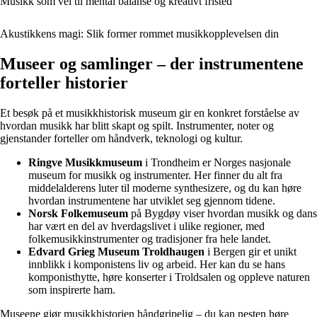
Musikk som vei til mental balanse og kreativt fristed
Akustikkens magi: Slik former rommet musikkopplevelsen din
Museer og samlinger – der instrumentene
forteller historier
Et besøk på et musikkhistorisk museum gir en konkret forståelse av
hvordan musikk har blitt skapt og spilt. Instrumenter, noter og
gjenstander forteller om håndverk, teknologi og kultur.
Ringve Musikkmuseum
i Trondheim er Norges nasjonale
museum for musikk og instrumenter. Her finner du alt fra
middelalderens luter til moderne synthesizere, og du kan høre
hvordan instrumentene har utviklet seg gjennom tidene.
Norsk Folkemuseum
på Bygdøy viser hvordan musikk og dans
har vært en del av hverdagslivet i ulike regioner, med
folkemusikkinstrumenter og tradisjoner fra hele landet.
Edvard Grieg Museum Troldhaugen
i Bergen gir et unikt
innblikk i komponistens liv og arbeid. Her kan du se hans
komponisthytte, høre konserter i Troldsalen og oppleve naturen
som inspirerte ham.
Museene gjør musikkhistorien håndgripelig – du kan nesten høre