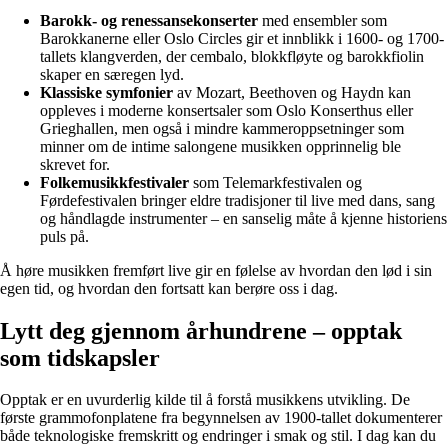
Barokk- og renessansekonserter
med ensembler som
Barokkanerne eller Oslo Circles gir et innblikk i 1600- og 1700-
tallets klangverden, der cembalo, blokkfløyte og barokkfiolin
skaper en særegen lyd.
Klassiske symfonier
av Mozart, Beethoven og Haydn kan
oppleves i moderne konsertsaler som Oslo Konserthus eller
Grieghallen, men også i mindre kammeroppsetninger som
minner om de intime salongene musikken opprinnelig ble
skrevet for.
Folkemusikkfestivaler
som Telemarkfestivalen og
Førdefestivalen bringer eldre tradisjoner til live med dans, sang
og håndlagde instrumenter – en sanselig måte å kjenne historiens
puls på.
Å høre musikken fremført live gir en følelse av hvordan den lød i sin
egen tid, og hvordan den fortsatt kan berøre oss i dag.
Lytt deg gjennom århundrene – opptak
som tidskapsler
Opptak er en uvurderlig kilde til å forstå musikkens utvikling. De
første grammofonplatene fra begynnelsen av 1900-tallet dokumenterer
både teknologiske fremskritt og endringer i smak og stil. I dag kan du