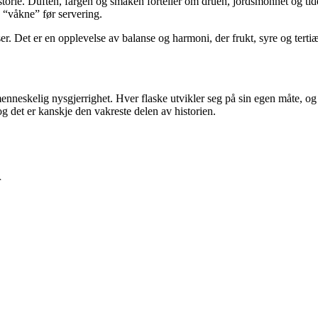
istorie. Duften, fargen og smaken forteller om druen, jordsmonnet og tid
 å “våkne” før servering.
 Det er en opplevelse av balanse og harmoni, der frukt, syre og tertiæ
nneskelig nysgjerrighet. Hver flaske utvikler seg på sin egen måte, og 
g det er kanskje den vakreste delen av historien.
r