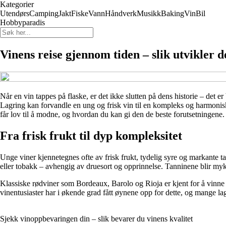
Kategorier
Utendørs
Camping
Jakt
Fiske
Vann
Håndverk
Musikk
Baking
Vin
Bil
Hobbyparadis
Vinens reise gjennom tiden – slik utvikler 
Når en vin tappes på flaske, er det ikke slutten på dens historie – det e
Lagring kan forvandle en ung og frisk vin til en kompleks og harmonisk
får lov til å modne, og hvordan du kan gi den de beste forutsetningene.
Fra frisk frukt til dyp kompleksitet
Unge viner kjennetegnes ofte av frisk frukt, tydelig syre og markante ta
eller tobakk – avhengig av druesort og opprinnelse. Tanninene blir myke
Klassiske rødviner som Bordeaux, Barolo og Rioja er kjent for å vinn
vinentusiaster har i økende grad fått øynene opp for dette, og mange la
Sjekk vinoppbevaringen din – slik bevarer du vinens kvalitet