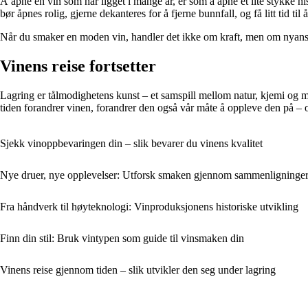
Å åpne en vin som har ligget i mange år, er som å åpne et lite stykke h
bør åpnes rolig, gjerne dekanteres for å fjerne bunnfall, og få litt tid til
Når du smaker en moden vin, handler det ikke om kraft, men om nyanser.
Vinens reise fortsetter
Lagring er tålmodighetens kunst – et samspill mellom natur, kjemi og me
tiden forandrer vinen, forandrer den også vår måte å oppleve den på – o
Sjekk vinoppbevaringen din – slik bevarer du vinens kvalitet
Nye druer, nye opplevelser: Utforsk smaken gjennom sammenligninge
Fra håndverk til høyteknologi: Vinproduksjonens historiske utvikling
Finn din stil: Bruk vintypen som guide til vinsmaken din
Vinens reise gjennom tiden – slik utvikler den seg under lagring