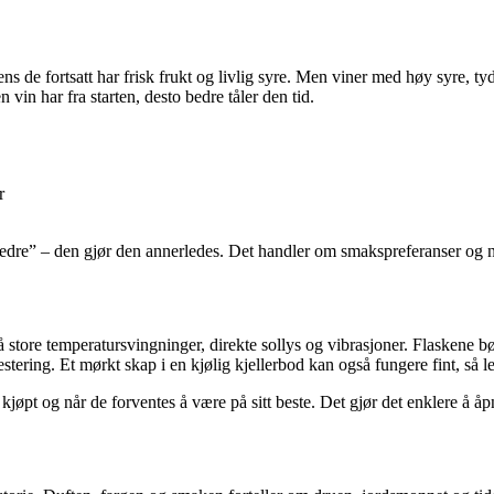
mens de fortsatt har frisk frukt og livlig syre. Men viner med høy syre, t
vin har fra starten, desto bedre tåler den tid.
r
“bedre” – den gjør den annerledes. Det handler om smakspreferanser og n
å store temperatursvingninger, direkte sollys og vibrasjoner. Flaskene bø
tering. Et mørkt skap i en kjølig kjellerbod kan også fungere fint, så l
 kjøpt og når de forventes å være på sitt beste. Det gjør det enklere å å