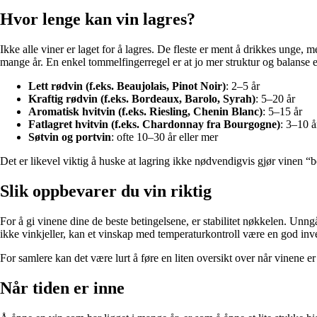
Hvor lenge kan vin lagres?
Ikke alle viner er laget for å lagres. De fleste er ment å drikkes unge, 
mange år. En enkel tommelfingerregel er at jo mer struktur og balanse en 
Lett rødvin (f.eks. Beaujolais, Pinot Noir)
: 2–5 år
Kraftig rødvin (f.eks. Bordeaux, Barolo, Syrah)
: 5–20 år
Aromatisk hvitvin (f.eks. Riesling, Chenin Blanc)
: 5–15 år
Fatlagret hvitvin (f.eks. Chardonnay fra Bourgogne)
: 3–10 å
Søtvin og portvin
: ofte 10–30 år eller mer
Det er likevel viktig å huske at lagring ikke nødvendigvis gjør vinen 
Slik oppbevarer du vin riktig
For å gi vinene dine de beste betingelsene, er stabilitet nøkkelen. Unng
ikke vinkjeller, kan et vinskap med temperaturkontroll være en god inves
For samlere kan det være lurt å føre en liten oversikt over når vinene er
Når tiden er inne