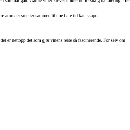
en som har gått. Gamle viner krever imidlertid forsiktig håndtering – de
re aromaer smelter sammen til noe bare tid kan skape.
det er nettopp det som gjør vinens reise så fascinerende. For selv om