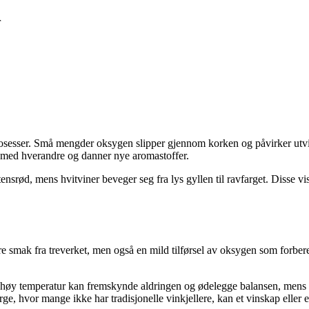
r
prosesser. Små mengder oksygen slipper gjennom korken og påvirker utvi
er med hverandre og danner nye aromastoffer.
ensrød, mens hvitviner beveger seg fra lys gyllen til ravfarget. Disse vi
are smak fra treverket, men også en mild tilførsel av oksygen som forber
or høy temperatur kan fremskynde aldringen og ødelegge balansen, mens f
, hvor mange ikke har tradisjonelle vinkjellere, kan et vinskap eller et