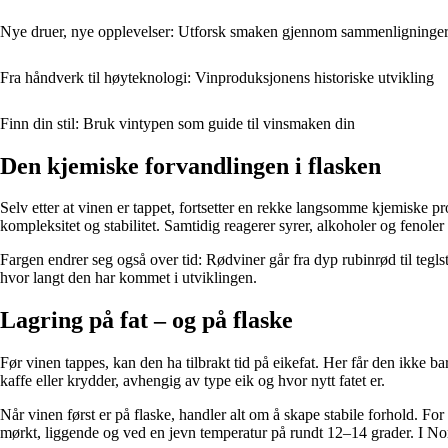
Nye druer, nye opplevelser: Utforsk smaken gjennom sammenligninge
Fra håndverk til høyteknologi: Vinproduksjonens historiske utvikling
Finn din stil: Bruk vintypen som guide til vinsmaken din
Den kjemiske forvandlingen i flasken
Selv etter at vinen er tappet, fortsetter en rekke langsomme kjemiske 
kompleksitet og stabilitet. Samtidig reagerer syrer, alkoholer og fenol
Fargen endrer seg også over tid: Rødviner går fra dyp rubinrød til teglst
hvor langt den har kommet i utviklingen.
Lagring på fat – og på flaske
Før vinen tappes, kan den ha tilbrakt tid på eikefat. Her får den ikke b
kaffe eller krydder, avhengig av type eik og hvor nytt fatet er.
Når vinen først er på flaske, handler alt om å skape stabile forhold. F
mørkt, liggende og ved en jevn temperatur på rundt 12–14 grader. I Norge