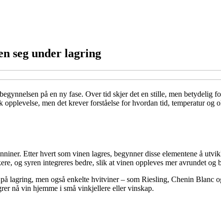
den seg under lagring
r begynnelsen på en ny fase. Over tid skjer det en stille, men betydelig f
 opplevelse, men det krever forståelse for hvordan tid, temperatur og o
nniner. Etter hvert som vinen lagres, begynner disse elementene å utvikle
re, og syren integreres bedre, slik at vinen oppleves mer avrundet og b
e på lagring, men også enkelte hvitviner – som Riesling, Chenin Blanc
grer nå vin hjemme i små vinkjellere eller vinskap.