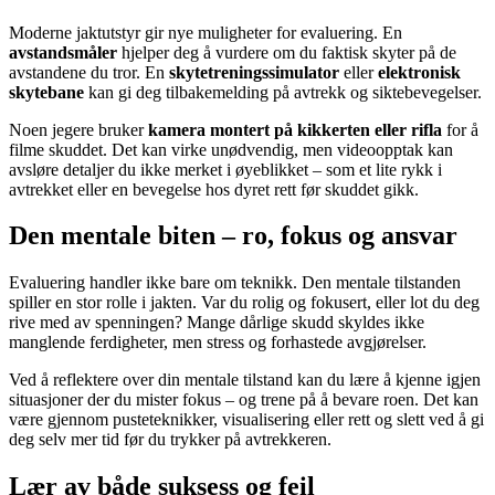
Moderne jaktutstyr gir nye muligheter for evaluering. En
avstandsmåler
hjelper deg å vurdere om du faktisk skyter på de
avstandene du tror. En
skytetreningssimulator
eller
elektronisk
skytebane
kan gi deg tilbakemelding på avtrekk og siktebevegelser.
Noen jegere bruker
kamera montert på kikkerten eller rifla
for å
filme skuddet. Det kan virke unødvendig, men videoopptak kan
avsløre detaljer du ikke merket i øyeblikket – som et lite rykk i
avtrekket eller en bevegelse hos dyret rett før skuddet gikk.
Den mentale biten – ro, fokus og ansvar
Evaluering handler ikke bare om teknikk. Den mentale tilstanden
spiller en stor rolle i jakten. Var du rolig og fokusert, eller lot du deg
rive med av spenningen? Mange dårlige skudd skyldes ikke
manglende ferdigheter, men stress og forhastede avgjørelser.
Ved å reflektere over din mentale tilstand kan du lære å kjenne igjen
situasjoner der du mister fokus – og trene på å bevare roen. Det kan
være gjennom pusteteknikker, visualisering eller rett og slett ved å gi
deg selv mer tid før du trykker på avtrekkeren.
Lær av både suksess og feil