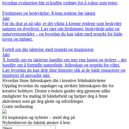
hvordan evaluering blir et kraftig verktøy for å vokse som jeger.
Fredninger og beskyttelse: Kjenn reglene før jakten
Jakt
Før du drar ut på jakt, er det viktig å kjenne reglene som beskytter
naturen og dyrelivet. Lær mer om fredninger, beskyttede arter og
naturvernområder – og hvordan du kan jakte med respekt for både
loven og miljøet.
Fortell om din jaktreise med respekt og inspirasjon
Jakt
Å fortelle om en jaktreise handler om mer enn fangst og trofeer – det
handler om å formidle naturglede, fellesskap og respekt for viltet.
Lær hvordan du kan dele dine historier slik at de både engasjerer og
inspirerer til ansvarlig jakt.
Hvordan finne lidenskapen din i kreative fritidsaktiviteter
Oppdag hvordan du oppdager og utvikler lidenskapen din for
kreative hobbyer. Denne e-boken guider deg gjennom ulike
muligheter fra maling til håndarbeid og hjelper deg å finne
aktiviteten som gir deg glede og utfordringer.
Gratis nedlasting
Få inspirasjon og nyheter – meld deg på
Nyhetsbrevet du faktisk ønsker å lese.