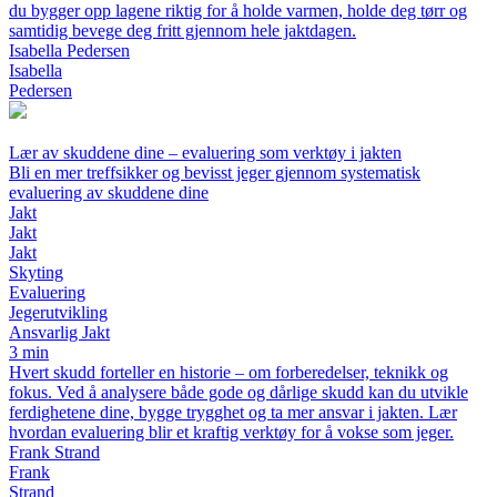
du bygger opp lagene riktig for å holde varmen, holde deg tørr og
samtidig bevege deg fritt gjennom hele jaktdagen.
Isabella Pedersen
Isabella
Pedersen
Lær av skuddene dine – evaluering som verktøy i jakten
Bli en mer treffsikker og bevisst jeger gjennom systematisk
evaluering av skuddene dine
Jakt
Jakt
Jakt
Skyting
Evaluering
Jegerutvikling
Ansvarlig Jakt
3 min
Hvert skudd forteller en historie – om forberedelser, teknikk og
fokus. Ved å analysere både gode og dårlige skudd kan du utvikle
ferdighetene dine, bygge trygghet og ta mer ansvar i jakten. Lær
hvordan evaluering blir et kraftig verktøy for å vokse som jeger.
Frank Strand
Frank
Strand