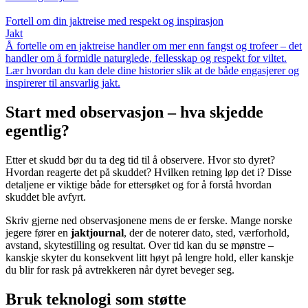
Fortell om din jaktreise med respekt og inspirasjon
Jakt
Å fortelle om en jaktreise handler om mer enn fangst og trofeer – det
handler om å formidle naturglede, fellesskap og respekt for viltet.
Lær hvordan du kan dele dine historier slik at de både engasjerer og
inspirerer til ansvarlig jakt.
Start med observasjon – hva skjedde
egentlig?
Etter et skudd bør du ta deg tid til å observere. Hvor sto dyret?
Hvordan reagerte det på skuddet? Hvilken retning løp det i? Disse
detaljene er viktige både for ettersøket og for å forstå hvordan
skuddet ble avfyrt.
Skriv gjerne ned observasjonene mens de er ferske. Mange norske
jegere fører en
jaktjournal
, der de noterer dato, sted, værforhold,
avstand, skytestilling og resultat. Over tid kan du se mønstre –
kanskje skyter du konsekvent litt høyt på lengre hold, eller kanskje
du blir for rask på avtrekkeren når dyret beveger seg.
Bruk teknologi som støtte