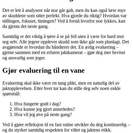
Det er lett å analysere når noe går galt, men du kan også lære mye
av skuddene som sitter perfekt. Hva gjorde du riktig? Hvordan var
stillingen, fokuset, timingen? Ved å forstå hvorfor noe lykkes, kan
du gjenta det neste gang.
Samtidig er det viktig å tørre å se på feil uten å være for hard mot
seg selv. Alle jegere opplever skudd som ikke går som planlagt. Det
avgjørende er hvordan du håndterer det. En ærlig evaluering –
gjerne sammen med en erfaren jaktkamerat – gjør deg mer bevisst
og ansvarlig som jeger.
Gjør evaluering til en vane
Evaluering skal ikke være en tung plikt, men en naturlig del av
jaktopplevelsen. Etter hver tur kan du stille deg selv noen enkle
spørsmål:
Hva fungerte godt i dag?
Hva kunne jeg gjort annerledes?
Hva vil jeg øve på neste gang?
Ved å gjøre refleksjon til en fast rutine utvikler du deg kontinuerlig –
og du styrker samtidig respekten for viltet og jaktens etikk.