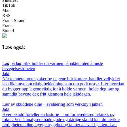
Pinterest
TikTok
Mail
RSS
Frank Strand
Frank
Strand
Læs også:
Lag på lag: Slik holder du varmen på jakten uten å miste
bevegelsesfriheten
Jakt
Når temperaturen synker og dagene blir kortere, handler vellykket
jakt like mye om riktig bekledning som om godt utstyr. Lær hvordan
du bygger opp lagene riktig for å holde varmen, holde deg tørr og
samtidig bevege deg fritt gjennom hele jaktdagen.
Lær av skuddene dine – evaluering som verktøy i jakten
Jakt
Hvert skudd forteller en historie – om forberedelser, teknikk og
fokus. Ved å analysere både gode og dårlige skudd kan du utvikle
ferdighetene dine, bygge trygghet og ta mer ansvar i jakten. Lær