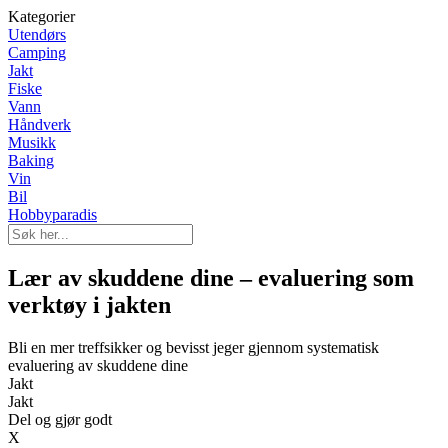
Kategorier
Utendørs
Camping
Jakt
Fiske
Vann
Håndverk
Musikk
Baking
Vin
Bil
Hobbyparadis
Lær av skuddene dine – evaluering som
verktøy i jakten
Bli en mer treffsikker og bevisst jeger gjennom systematisk
evaluering av skuddene dine
Jakt
Jakt
Del og gjør godt
X