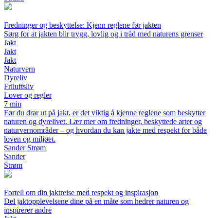
Fredninger og beskyttelse: Kjenn reglene før jakten
Sørg for at jakten blir trygg, lovlig og i tråd med naturens grenser
Jakt
Jakt
Jakt
Naturvern
Dyreliv
Friluftsliv
Lover og regler
7 min
Før du drar ut på jakt, er det viktig å kjenne reglene som beskytter
naturen og dyrelivet. Lær mer om fredninger, beskyttede arter og
naturvernområder – og hvordan du kan jakte med respekt for både
loven og miljøet.
Sander Strøm
Sander
Strøm
Fortell om din jaktreise med respekt og inspirasjon
Del jaktopplevelsene dine på en måte som hedrer naturen og
inspirerer andre