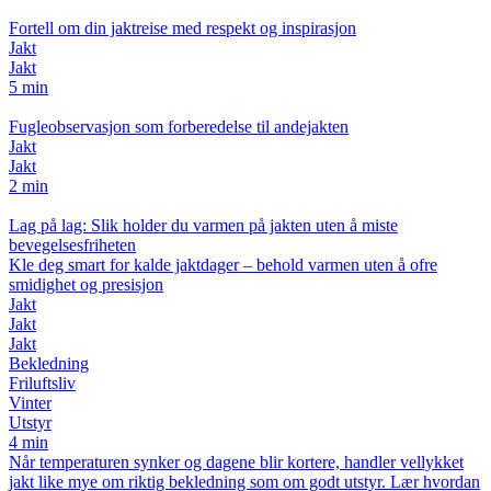
Fortell om din jaktreise med respekt og inspirasjon
Jakt
Jakt
5 min
Fugleobservasjon som forberedelse til andejakten
Jakt
Jakt
2 min
Lag på lag: Slik holder du varmen på jakten uten å miste
bevegelsesfriheten
Kle deg smart for kalde jaktdager – behold varmen uten å ofre
smidighet og presisjon
Jakt
Jakt
Jakt
Bekledning
Friluftsliv
Vinter
Utstyr
4 min
Når temperaturen synker og dagene blir kortere, handler vellykket
jakt like mye om riktig bekledning som om godt utstyr. Lær hvordan