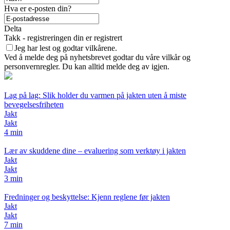
Hva er e-posten din?
Delta
Takk - registreringen din er registrert
Jeg har lest og godtar vilkårene.
Ved å melde deg på nyhetsbrevet godtar du våre vilkår og
personvernregler. Du kan alltid melde deg av igjen.
Lag på lag: Slik holder du varmen på jakten uten å miste
bevegelsesfriheten
Jakt
Jakt
4 min
Lær av skuddene dine – evaluering som verktøy i jakten
Jakt
Jakt
3 min
Fredninger og beskyttelse: Kjenn reglene før jakten
Jakt
Jakt
7 min