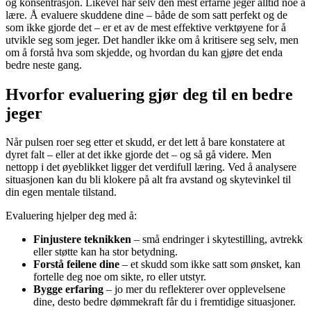
og konsentrasjon. Likevel har selv den mest erfarne jeger alltid noe å
lære. Å evaluere skuddene dine – både de som satt perfekt og de
som ikke gjorde det – er et av de mest effektive verktøyene for å
utvikle seg som jeger. Det handler ikke om å kritisere seg selv, men
om å forstå hva som skjedde, og hvordan du kan gjøre det enda
bedre neste gang.
Hvorfor evaluering gjør deg til en bedre
jeger
Når pulsen roer seg etter et skudd, er det lett å bare konstatere at
dyret falt – eller at det ikke gjorde det – og så gå videre. Men
nettopp i det øyeblikket ligger det verdifull læring. Ved å analysere
situasjonen kan du bli klokere på alt fra avstand og skytevinkel til
din egen mentale tilstand.
Evaluering hjelper deg med å:
Finjustere teknikken
– små endringer i skytestilling, avtrekk
eller støtte kan ha stor betydning.
Forstå feilene dine
– et skudd som ikke satt som ønsket, kan
fortelle deg noe om sikte, ro eller utstyr.
Bygge erfaring
– jo mer du reflekterer over opplevelsene
dine, desto bedre dømmekraft får du i fremtidige situasjoner.