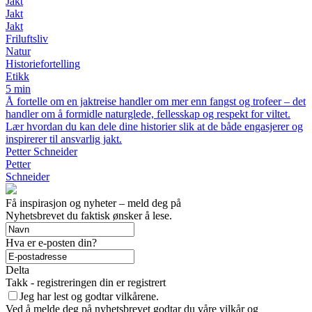
Jakt
Jakt
Jakt
Friluftsliv
Natur
Historiefortelling
Etikk
5 min
Å fortelle om en jaktreise handler om mer enn fangst og trofeer – det
handler om å formidle naturglede, fellesskap og respekt for viltet.
Lær hvordan du kan dele dine historier slik at de både engasjerer og
inspirerer til ansvarlig jakt.
Petter Schneider
Petter
Schneider
Få inspirasjon og nyheter – meld deg på
Nyhetsbrevet du faktisk ønsker å lese.
Hva er e-posten din?
Delta
Takk - registreringen din er registrert
Jeg har lest og godtar vilkårene.
Ved å melde deg på nyhetsbrevet godtar du våre vilkår og