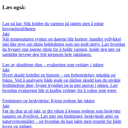
Læs også:
Lag på lag: Slik holder du varmen på jakten uten å miste
bevegelsesfriheten
Jakt
Når temperaturen synker og dagene blir kortere, handler vellykket
jakt like mye om riktig bekledning som om godt utstyr. Lær hvordan
du bygger opp lagene riktig for å holde varmen, holde deg tørr og
samtidig bevege deg fritt gjennom hele jaktdagen.
Lær av skuddene dine – evaluering som verktøy i jakten
Jakt
Hvert skudd forteller en historie – om forberedelser, teknikk og
fokus. Ved å analysere både gode og dårlige skudd kan du utvikle
ferdighetene dine, bygge trygghet og ta mer ansvar i jakten. Lær
hvordan evaluering blir et kraftig verktøy for å vokse som jeger.
Fredninger og beskyttelse: Kjenn reglene før jakten
Jakt
Før du drar ut på jakt, er det viktig å kjenne reglene som beskytter
naturen og dyrelivet. Lær mer om fredninger, beskyttede arter og
naturvernområder – og hvordan du kan jakte med respekt for både
loven og miljøet.