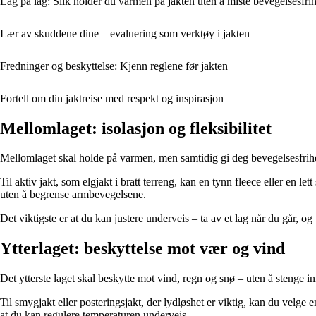
Lag på lag: Slik holder du varmen på jakten uten å miste bevegelsesfri
Lær av skuddene dine – evaluering som verktøy i jakten
Fredninger og beskyttelse: Kjenn reglene før jakten
Fortell om din jaktreise med respekt og inspirasjon
Mellomlaget: isolasjon og fleksibilitet
Mellomlaget skal holde på varmen, men samtidig gi deg bevegelsesfrih
Til aktiv jakt, som elgjakt i bratt terreng, kan en tynn fleece eller en l
uten å begrense armbevegelsene.
Det viktigste er at du kan justere underveis – ta av et lag når du går, og
Ytterlaget: beskyttelse mot vær og vind
Det ytterste laget skal beskytte mot vind, regn og snø – uten å stenge i
Til smygjakt eller posteringsjakt, der lydløshet er viktig, kan du velge e
at du kan regulere temperaturen underveis.