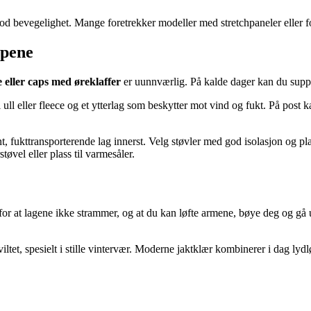
d bevegelighet. Mange foretrekker modeller med stretchpaneler eller f
apene
 eller caps med øreklaffer
er uunnværlig. På kalde dager kan du suppl
i ull eller fleece og et ytterlag som beskytter mot vind og fukt. På post 
nt, fukttransporterende lag innerst. Velg støvler med god isolasjon og plas
tøvel eller plass til varmesåler.
g for at lagene ikke strammer, og at du kan løfte armene, bøye deg og 
ltet, spesielt i stille vintervær. Moderne jaktklær kombinerer i dag lyd