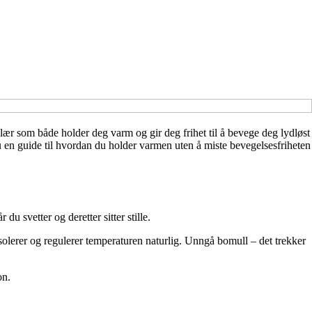
 klær som både holder deg varm og gir deg frihet til å bevege deg lydløst
 du en guide til hvordan du holder varmen uten å miste bevegelsesfriheten
du svetter og deretter sitter stille.
isolerer og regulerer temperaturen naturlig. Unngå bomull – det trekker
on.