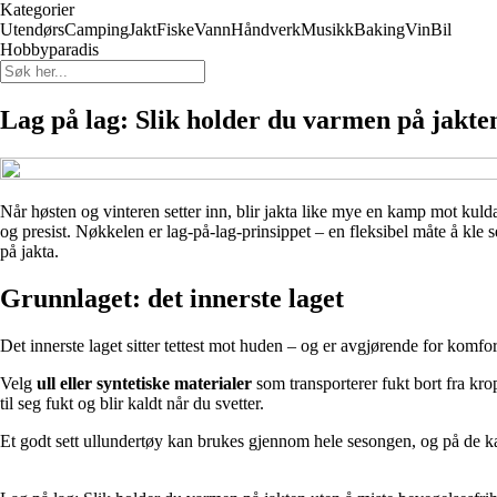
Kategorier
Utendørs
Camping
Jakt
Fiske
Vann
Håndverk
Musikk
Baking
Vin
Bil
Hobbyparadis
Lag på lag: Slik holder du varmen på jakten
Når høsten og vinteren setter inn, blir jakta like mye en kamp mot kulda
og presist. Nøkkelen er lag-på-lag-prinsippet – en fleksibel måte å kle s
på jakta.
Grunnlaget: det innerste laget
Det innerste laget sitter tettest mot huden – og er avgjørende for komfort
Velg
ull eller syntetiske materialer
som transporterer fukt bort fra kro
til seg fukt og blir kaldt når du svetter.
Et godt sett ullundertøy kan brukes gjennom hele sesongen, og på de kald