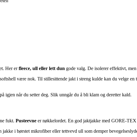
heten
et. Her er
fleece, ull eller lett dun
gode valg. De isolerer effektivt, men v
ett softshell være nok. Til stillesittende jakt i streng kulde kan du velge
 på igjen når du setter deg. Slik unngår du å bli klam og deretter kald.
nne fukt.
Pusteevne
er nøkkelordet. En god jaktjakke med GORE-TEX elle
n jakke i børstet mikrofiber eller tettvevd ull som demper bevegelseslyder