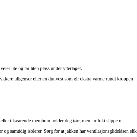
eier lite og tar liten plass under ytterlaget.
 en tykkere ullgenser eller en dunvest som gir ekstra varme rundt kroppen
r tilsvarende membran holder deg tørr, men lar fukt slippe ut.
 og samtidig isolerer. Sørg for at jakken har ventilasjonsglidelåser, slik