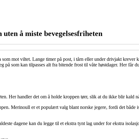
 uten å miste bevegelsesfriheten
 som mot viltet. Lange timer på post, i tårn eller under drivjakt krever
eg på som kan tilpasses alt fra bitende frost til våte høstdager. Her får
en. Her handler det om å holde kroppen tørr, slik at du ikke blir kald når 
ppen. Merinoull er et populært valg blant norske jegere, fordi det både 
este dagene kan du legge til et ekstra tynt lag under for ekstra isolasj