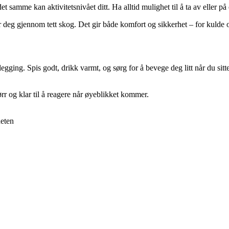
t samme kan aktivitetsnivået ditt. Ha alltid mulighet til å ta av eller på
er deg gjennom tett skog. Det gir både komfort og sikkerhet – for kulde og
ng. Spis godt, drikk varmt, og sørg for å bevege deg litt når du sitter 
ørr og klar til å reagere når øyeblikket kommer.
heten