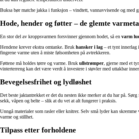
Buksa bør matche jakka i funksjon – vindtett, vannavvisende og med go
Hode, hender og føtter – de glemte varmet
En stor del av kroppsvarmen forsvinner gjennom hodet, så en
varm lue
Hendene krever ekstra omtanke. Bruk
hansker i lag
– et tynt innerlag 
fingrene varme uten å miste følsomheten på avtrekkeren.
Føttene må holdes tørre og varme. Bruk
ullstrømper
, gjerne med et ty
vinterterreng kan det være verdt å investere i støvler med uttakbar inners
Bevegelsesfrihet og lydløshet
Det beste jaktantrekket er det du nesten ikke merker at du har på. Sør
sekk, våpen og belte – slik at du vet at alt fungerer i praksis.
Unngå materialer som rasler eller knitrer. Selv små lyder kan skremme vi
varme og stillhet.
Tilpass etter forholdene