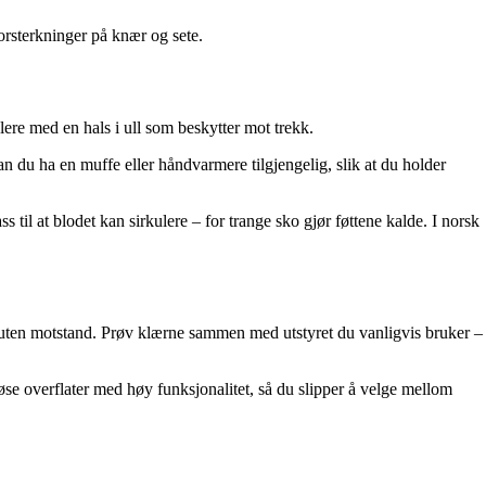
orsterkninger på knær og sete.
ere med en hals i ull som beskytter mot trekk.
kan du ha en muffe eller håndvarmere tilgjengelig, slik at du holder
s til at blodet kan sirkulere – for trange sko gjør føttene kalde. I norsk
gå uten motstand. Prøv klærne sammen med utstyret du vanligvis bruker –
løse overflater med høy funksjonalitet, så du slipper å velge mellom