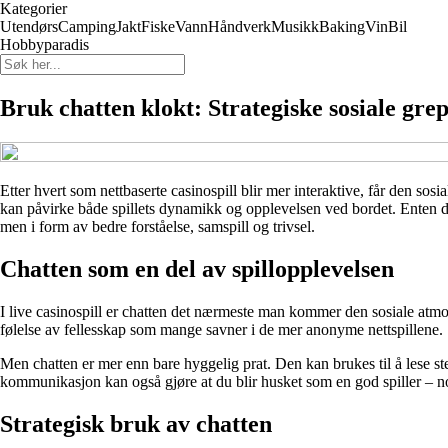
Kategorier
Utendørs
Camping
Jakt
Fiske
Vann
Håndverk
Musikk
Baking
Vin
Bil
Hobbyparadis
Bruk chatten klokt: Strategiske sosiale grep 
Etter hvert som nettbaserte casinospill blir mer interaktive, får den sosi
kan påvirke både spillets dynamikk og opplevelsen ved bordet. Enten du s
men i form av bedre forståelse, samspill og trivsel.
Chatten som en del av spillopplevelsen
I live casinospill er chatten det nærmeste man kommer den sosiale atmo
følelse av fellesskap som mange savner i de mer anonyme nettspillene.
Men chatten er mer enn bare hyggelig prat. Den kan brukes til å lese ste
kommunikasjon kan også gjøre at du blir husket som en god spiller – noe
Strategisk bruk av chatten