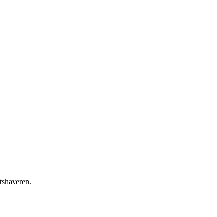
etshaveren.