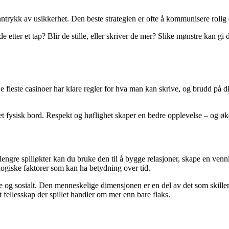
nntrykk av usikkerhet. Den beste strategien er ofte å kommunisere rolig 
etter et tap? Blir de stille, eller skriver de mer? Slike mønstre kan gi d
De fleste casinoer har klare regler for hva man kan skrive, og brudd på 
 et fysisk bord. Respekt og høflighet skaper en bedre opplevelse – og øk
er lengre spilløkter kan du bruke den til å bygge relasjoner, skape en ven
ogiske faktorer som kan ha betydning over tid.
nde og sosialt. Den menneskelige dimensjonen er en del av det som skille
t fellesskap der spillet handler om mer enn bare flaks.