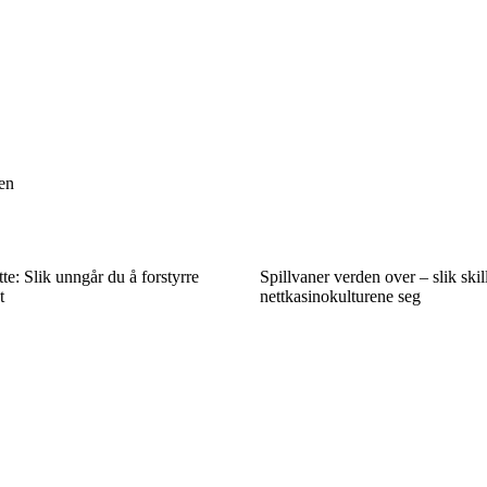
sen
te: Slik unngår du å forstyrre
Spillvaner verden over – slik skil
t
nettkasinokulturene seg