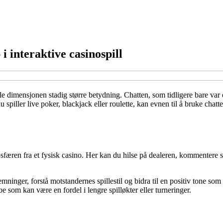
i interaktive casinospill
ale dimensjonen stadig større betydning. Chatten, som tidligere bare var et
piller live poker, blackjack eller roulette, kan evnen til å bruke chatte
sfæren fra et fysisk casino. Her kan du hilse på dealeren, kommentere s
mninger, forstå motstandernes spillestil og bidra til en positiv tone som
 som kan være en fordel i lengre spilløkter eller turneringer.