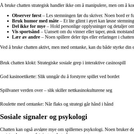
Å bruke chatten strategisk handler ikke om å manipulere, men om å k
Observer først
– Les stemningen før du skriver. Noen bord er ful
Bruk humor med måte
– Et lite glimt i øyet kan løsne stemn
Del ikke for mye
– Hold personlige opplysninger og detaljer om st
Vis sportsånd
– Uansett om du vinner eller taper, ønsk motstande
Lær av andre
– Noen spillere deler tips eller erfaringer i chat
Ved å bruke chatten aktivt, men med omtanke, kan du både styrke din ege
Bruk chatten klokt: Strategiske sosiale grep i interaktive casinospill
God kasinoetikette: Slik unngår du å forstyrre spillet ved bordet
Spillvaner verden over – slik skiller nettkasinokulturene seg
Roulette med omtanke: Når flaks og strategi går hånd i hånd
Sosiale signaler og psykologi
Chatten kan også avsløre mye om spillernes psykologi. Noen bruker den til