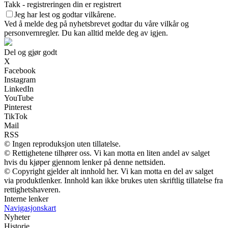
Takk - registreringen din er registrert
Jeg har lest og godtar vilkårene.
Ved å melde deg på nyhetsbrevet godtar du våre vilkår og
personvernregler. Du kan alltid melde deg av igjen.
Del og gjør godt
X
Facebook
Instagram
LinkedIn
YouTube
Pinterest
TikTok
Mail
RSS
© Ingen reproduksjon uten tillatelse.
© Rettighetene tilhører oss. Vi kan motta en liten andel av salget
hvis du kjøper gjennom lenker på denne nettsiden.
© Copyright gjelder alt innhold her. Vi kan motta en del av salget
via produktlenker. Innhold kan ikke brukes uten skriftlig tillatelse fra
rettighetshaveren.
Interne lenker
Navigasjonskart
Nyheter
Historie