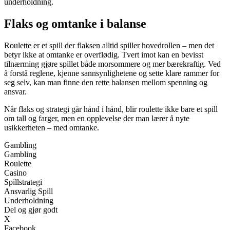
underholdning.
Flaks og omtanke i balanse
Roulette er et spill der flaksen alltid spiller hovedrollen – men det
betyr ikke at omtanke er overflødig. Tvert imot kan en bevisst
tilnærming gjøre spillet både morsommere og mer bærekraftig. Ved
å forstå reglene, kjenne sannsynlighetene og sette klare rammer for
seg selv, kan man finne den rette balansen mellom spenning og
ansvar.
Når flaks og strategi går hånd i hånd, blir roulette ikke bare et spill
om tall og farger, men en opplevelse der man lærer å nyte
usikkerheten – med omtanke.
Gambling
Gambling
Roulette
Casino
Spillstrategi
Ansvarlig Spill
Underholdning
Del og gjør godt
X
Facebook