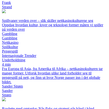
Frank
Strand
Spillvaner verden over – slik skiller nettkasinokulturene seg
Oppdag hvordan kultur, lover og teknologi former måten vi spiller
på verden over
Gambling
Gambling
Nettkasino
Spillkultur
Pengespill
Internasjonale Trender
Underholdning
4 min
Fra Europa til Asia, fra Amerika til Afrika – nettkasinokulturen tar
mange former. Utforsk hvordan ulike land forholder seg til
pengespill på nett, og finn ut hvor Norge passer inn i det globale
bildet.
Sander Strøm
Sander
Strøm
Roulette med omtanke: Når flaks og strategi går hånd i hånd