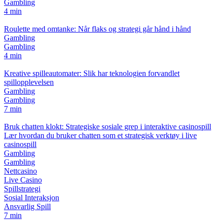
Gambling
4 min
Roulette med omtanke: Når flaks og strategi går hånd i hånd
Gambling
Gambling
4 min
Kreative spilleautomater: Slik har teknologien forvandlet
spillopplevelsen
Gambling
Gambling
7 min
Bruk chatten klokt: Strategiske sosiale grep i interaktive casinospill
Lær hvordan du bruker chatten som et strategisk verktøy i live
casinospill
Gambling
Gambling
Nettcasino
Live Casino
Spillstrategi
Sosial Interaksjon
Ansvarlig Spill
7 min