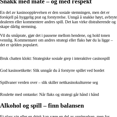
Snakk med måte – og med respekt
En del av kasinoopplevelsen er den sosiale stemningen, men det er
forskjell på hyggelig prat og forstyrrelse. Unngå å snakke høyt, avbryte
dealeren eller kommentere andres spill. Det kan virke distraherende og
skape dårlig stemning.
Vil du småprate, gjør det i pausene mellom hendene, og hold tonen
vennlig. Kommentarer om andres strategi eller flaks bør du la ligge –
det er sjelden populært.
Bruk chatten klokt: Strategiske sosiale grep i interaktive casinospill
God kasinoetikette: Slik unngår du å forstyrre spillet ved bordet
Spillvaner verden over – slik skiller nettkasinokulturene seg
Roulette med omtanke: Når flaks og strategi går hånd i hånd
Alkohol og spill – finn balansen
Et glass vin eller en drink kan være en del av opplevelsen, men for